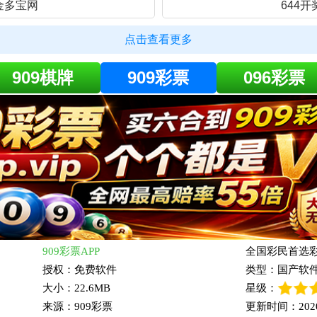
金多宝网
644开
黄大仙网
彩民网
点击查看更多
九五至尊
曾道人
909棋牌
909彩票
096彩票
摇钱树网
香港挂
铁盘神算
九龙心
青龙阁网
藏宝阁
惠泽社群
刘伯温
雷锋总站
凤凰天
澳六彩票APP
全国彩民首选
六合彩票
神算子
授权：免费软件
类型：国产软
大小：22.6MB
星级：
聚宝盆网
天线宝
来源：澳六彩票
更新时间：2020.