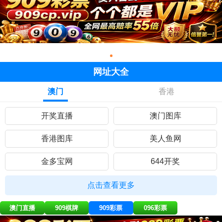
网址大全
澳门
香港
开奖直播
澳门图库
香港图库
美人鱼网
金多宝网
644开奖
黄大仙网
彩民网站
点击查看更多
九五至尊
曾道人网
澳门直播
909棋牌
909彩票
096彩票