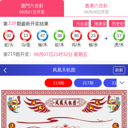
凤凰天机图
刷新
219期
217期
216期