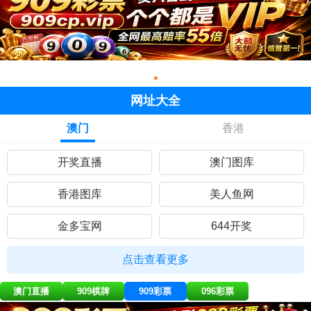
网址大全
澳门
香港
开奖直播
澳门图库
香港图库
美人鱼网
金多宝网
644开奖
黄大仙网
彩民网站
点击查看更多
九五至尊
曾道人网
澳门直播
909棋牌
909彩票
096彩票